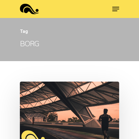
Tag
BORG
Hit enter to search or ESC to close