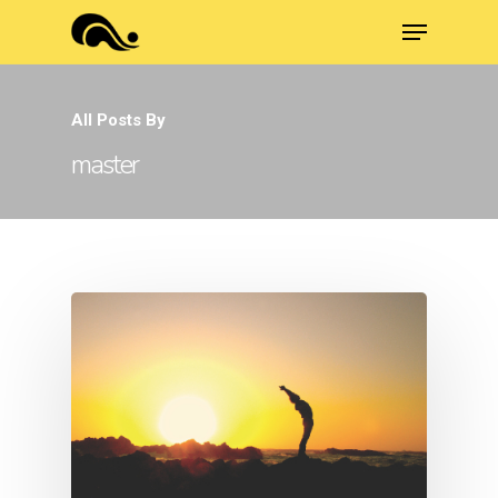
All Posts By
master
Hit enter to search or ESC to close